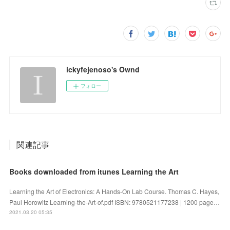
ickyfejenoso's Ownd
フォロー
関連記事
Books downloaded from itunes Learning the Art
Learning the Art of Electronics: A Hands-On Lab Course. Thomas C. Hayes,
Paul Horowitz Learning-the-Art-of.pdf ISBN: 9780521177238 | 1200 page…
2021.03.20 05:35