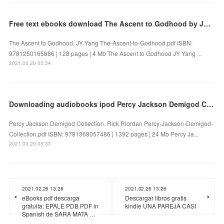
Free text ebooks download The Ascent to Godhood by JY Yang
The Ascent to Godhood. JY Yang The-Ascent-to-Godhood.pdf ISBN:
9781250165886 | 128 pages | 4 Mb The Ascent to Godhood JY Yang ...
2021.03.20 05:34
Downloading audiobooks ipod Percy Jackson Demigod Collection 9781368057486
Percy Jackson Demigod Collection. Rick Riordan Percy-Jackson-Demigod-
Collection.pdf ISBN: 9781368057486 | 1392 pages | 24 Mb Percy Ja...
2021.03.20 05:33
2021.02.26 13:28
2021.02.26 13:26
eBooks pdf descarga
Descargar libros gratis
gratuita: EPALE PDB PDF in
kindle UNA PAREJA CASI
Spanish de SARA MATA …