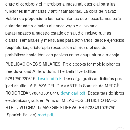
entre el cerebro y el microbioma intestinal, esencial para las
funciones inmunitarias y antiinflamatorias. La obra de Navaz
Habib nos proporciona las herramientas que necesitamos para
entender cómo afectan el nervio vago y el sistema
parasimpático a nuestro estado de salud e incluye rutinas
diarias, semanales y mensuales para activarlos, desde ejercicios
respiratorios, crioterapia (exposición al frío) o el uso de
probióticos hasta técnicas pasivas como acupuntura o masaje.
PUBLICACIONES SIMILARES: Free ebooks for mobile phones
free download A Hero Born: The Definitive Edition
9781250220615
download link
, Descarga gratis audiolibros para
ipod shuffle LA PLAZA DEL DIAMANTE in Spanish de MERCÈ
RODOREDA 9788435018418
download pdf
, Descargas de libros
electrónicos gratis en Amazon MILAGROS EN BICHO RARO
RTF DJVU CHM de MAGGIE STIEFVATER 9788491079750
(Spanish Edition)
read pdf
,